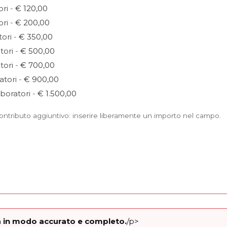
ori
-
€ 120,00
ori
-
€ 200,00
tori
-
€ 350,00
tori
-
€ 500,00
tori
-
€ 700,00
atori
-
€ 900,00
boratori
-
€ 1.500,00
ntributo aggiuntivo: inserire liberamente un importo nel campo.
esa in modo accurato e completo.
/p>