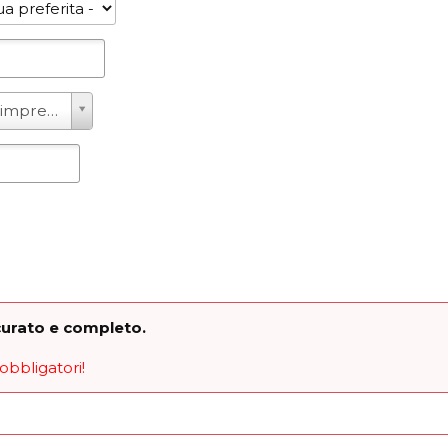
 impresa -
ccurato e completo.
obbligatori!