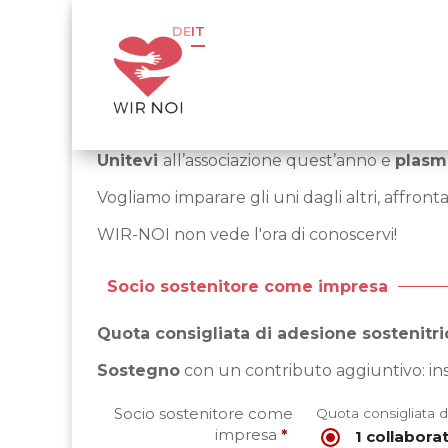
DE
IT
Unitevi
all’associazione quest’anno e
plas
Vogliamo imparare gli uni dagli altri, affront
WIR-NOI non vede l'ora di conoscervi!
Socio sostenitore come impresa
Quota consigliata di adesione sostenitri
Sostegno
con un contributo aggiuntivo: in
Socio sostenitore come
Quota consigliata d
impresa
*
1 collabora