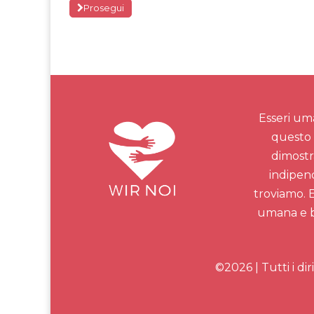
Prosegui
Esseri uma
questo 
dimostr
indipend
troviamo. E
umana e be
©2026 | Tutti i diri