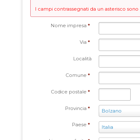
I campi contrassegnati da un asterisco sono 
Nome impresa
*
Via
*
Località
Comune
*
Codice postale
*
Provincia
*
Provincia
Bolzano
*
Paese
*
Paese
Italia
*