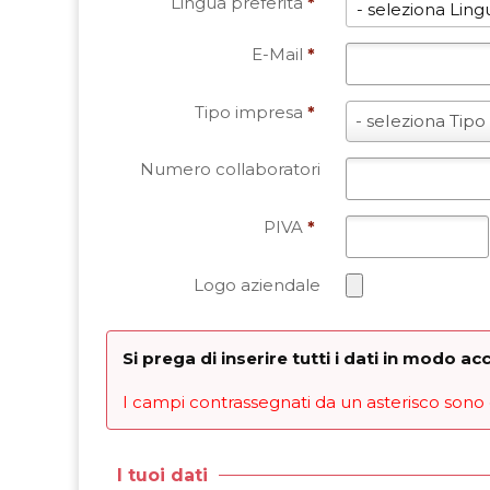
Lingua preferita
*
E-Mail
*
Tipo impresa
*
Tipo
- seleziona Tipo
impresa
*
Numero collaboratori
PIVA
*
Logo aziendale
Si prega di inserire tutti i dati in modo a
I campi contrassegnati da un asterisco sono 
I tuoi dati