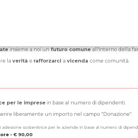
mate
insieme a noi un
futuro comune
all'interno della f
are la
verità
e
rafforzarci
a
vicenda
come comunità.
ce per le imprese
in base al numero di dipendenti.
serire liberamente un importo nel campo "Donazione".
i adesione sostenitrice per le aziende in base al numero di dipend
tore
-
€ 90,00